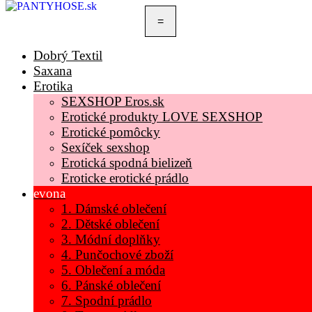
=
Dobrý Textil
Saxana
Erotika
SEXSHOP Eros.sk
Erotické produkty LOVE SEXSHOP
Erotické pomôcky
Sexíček sexshop
Erotická spodná bielizeň
Eroticke erotické prádlo
evona
1. Dámské oblečení
2. Dětské oblečení
3. Módní doplňky
4. Punčochové zboží
5. Oblečení a móda
6. Pánské oblečení
7. Spodní prádlo