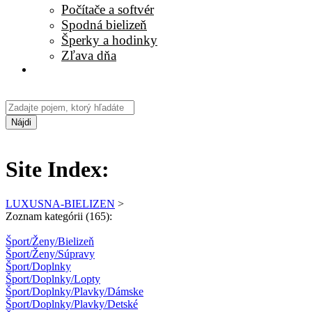
Počítače a softvér
Spodná bielizeň
Šperky a hodinky
Zľava dňa
Nájdi
Site Index:
LUXUSNA-BIELIZEN
>
Zoznam kategórii (165):
Šport/Ženy/Bielizeň
Šport/Ženy/Súpravy
Šport/Doplnky
Šport/Doplnky/Lopty
Šport/Doplnky/Plavky/Dámske
Šport/Doplnky/Plavky/Detské