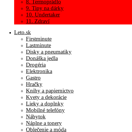
8. Termoprádlo
9. Tipy na dárky
10. Undertaker
11. Zdraví
Leto.sk
Firstminute
Lastminute
Disky a pneumatiky
Donáška jedla
Drogéria
Elektronika
Gastro
Hračky
Knihy a papiernictvo
Kvety a dekorácie
Lieky a doplnky
Mobilné telefóny
Nábytok
Náplne a tonery
Oblečenie a móda