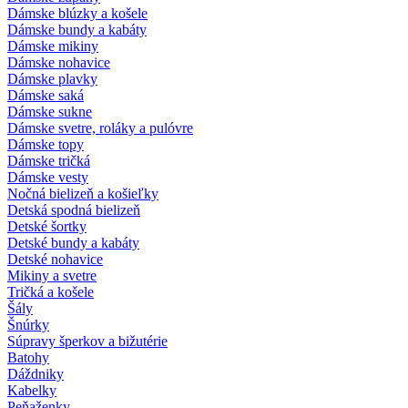
Dámske blúzky a košele
Dámske bundy a kabáty
Dámske mikiny
Dámske nohavice
Dámske plavky
Dámske saká
Dámske sukne
Dámske svetre, roláky a pulóvre
Dámske topy
Dámske tričká
Dámske vesty
Nočná bielizeň a košieľky
Detská spodná bielizeň
Detské šortky
Detské bundy a kabáty
Detské nohavice
Mikiny a svetre
Tričká a košele
Šály
Šnúrky
Súpravy šperkov a bižutérie
Batohy
Dáždniky
Kabelky
Peňaženky