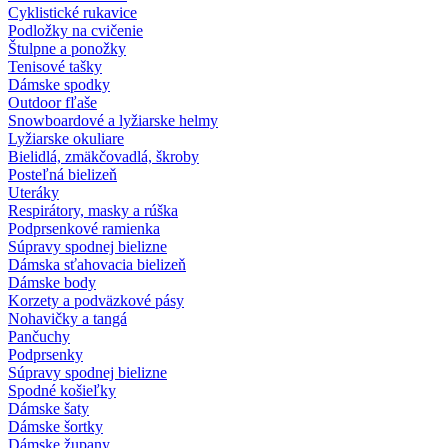
Cyklistické rukavice
Podložky na cvičenie
Štulpne a ponožky
Tenisové tašky
Dámske spodky
Outdoor fľaše
Snowboardové a lyžiarske helmy
Lyžiarske okuliare
Bielidlá, zmäkčovadlá, škroby
Posteľná bielizeň
Uteráky
Respirátory, masky a rúška
Podprsenkové ramienka
Súpravy spodnej bielizne
Dámska sťahovacia bielizeň
Dámske body
Korzety a podväzkové pásy
Nohavičky a tangá
Pančuchy
Podprsenky
Súpravy spodnej bielizne
Spodné košieľky
Dámske šaty
Dámske šortky
Dámske župany