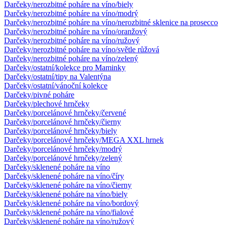
Darčeky/nerozbitné poháre na víno/biely
Darčeky/nerozbitné poháre na víno/modrý
Darčeky/nerozbitné poháre na víno/nerozbitné sklenice na prosecco
Darčeky/nerozbitné poháre na víno/oranžový
Darčeky/nerozbitné poháre na víno/ružový
Darčeky/nerozbitné poháre na víno/světle růžová
Darčeky/nerozbitné poháre na víno/zelený
Darčeky/ostatní/kolekce pro Maminky
Darčeky/ostatní/tipy na Valentýna
Darčeky/ostatní/vánoční kolekce
Darčeky/pivné poháre
Darčeky/plechové hrnčeky
Darčeky/porcelánové hrnčeky/červené
Darčeky/porcelánové hrnčeky/čierny
Darčeky/porcelánové hrnčeky/biely
Darčeky/porcelánové hrnčeky/MEGA XXL hrnek
Darčeky/porcelánové hrnčeky/modrý
Darčeky/porcelánové hrnčeky/zelený
Darčeky/sklenené poháre na víno
Darčeky/sklenené poháre na víno/číry
Darčeky/sklenené poháre na víno/čierny
Darčeky/sklenené poháre na víno/biely
Darčeky/sklenené poháre na víno/bordový
Darčeky/sklenené poháre na víno/fialové
Darčeky/sklenené poháre na víno/ružový