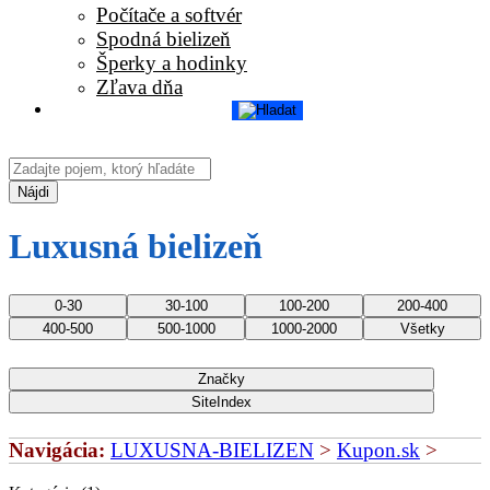
Počítače a softvér
Spodná bielizeň
Šperky a hodinky
Zľava dňa
Nájdi
Luxusná bielizeň
0-30
30-100
100-200
200-400
400-500
500-1000
1000-2000
Všetky
Značky
SiteIndex
Navigácia:
LUXUSNA-BIELIZEN
>
Kupon.sk
>