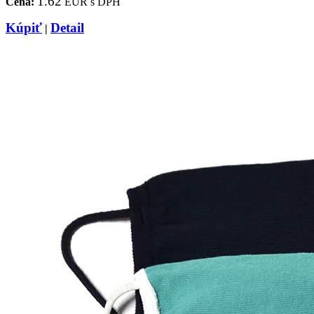
1.62
Cena:
EUR s DPH
Kúpiť
Detail
|