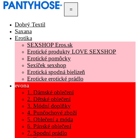
=
Dobrý Textil
Saxana
Erotika
SEXSHOP Eros.sk
Erotické produkty LOVE SEXSHOP
Erotické pomôcky
Sexíček sexshop
Erotická spodná bielizeň
Eroticke erotické prádlo
evona
1. Dámské oblečení
2. Dětské oblečení
3. Módní doplňky
4. Punčochové zboží
5. Oblečení a móda
6. Pánské oblečení
7. Spodní prádlo