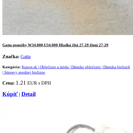
Gatta ponožky W34.000,U34.000 Hladká žltá 27-29 žlutá 27-29
Značka:
Gatta
Kategória:
Kupon.sk | Oblečenie a móda | Dámske oblečenie | Dámska bielizeň
| Súpravy spodnej bielizne
1.21
Cena:
EUR s DPH
Kúpiť
Detail
|