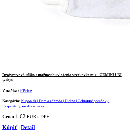
Dvojvrstvová rúško s možnosťou vloženia vreckovke mix - GEMINI UNI
tyrkys
Značka:
FPrice
Kategória:
Kupon.sk | Dom a záhrada | Dielňa | Ochranné pomôcky |
Respirátory, masky a rúška
1.62
Cena:
EUR s DPH
Kúpiť
Detail
|