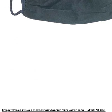
Dvojvrstvová rúško s možnosťou vloženia vreckovke šedá - GEMINI UNI