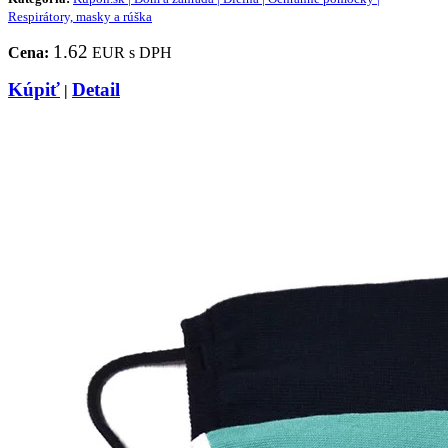
Respirátory, masky a rúška
1.62
Cena:
EUR s DPH
Kúpiť
Detail
|