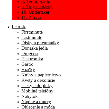
8. Termoprádlo
9. Tipy na dárky
10. Undertaker
11. Zdraví
Leto.sk
Firstminute
Lastminute
Disky a pneumatiky
Donáška jedla
Drogéria
Elektronika
Gastro
Hračky
Knihy a papiernictvo
Kvety a dekorácie
Lieky a doplnky
Mobilné telefóny
Nábytok
Náplne a tonery
Oblečenie a móda