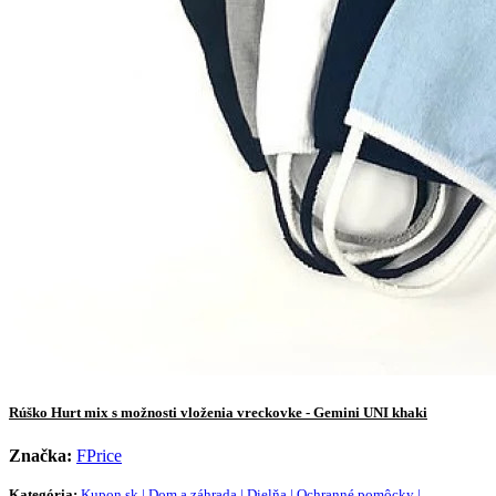
Rúško Hurt mix s možnosti vloženia vreckovke - Gemini UNI khaki
Značka:
FPrice
Kategória:
Kupon.sk | Dom a záhrada | Dielňa | Ochranné pomôcky |