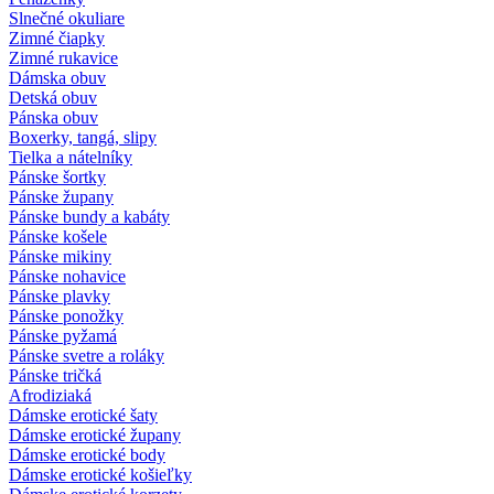
Slnečné okuliare
Zimné čiapky
Zimné rukavice
Dámska obuv
Detská obuv
Pánska obuv
Boxerky, tangá, slipy
Tielka a nátelníky
Pánske šortky
Pánske župany
Pánske bundy a kabáty
Pánske košele
Pánske mikiny
Pánske nohavice
Pánske plavky
Pánske ponožky
Pánske pyžamá
Pánske svetre a roláky
Pánske tričká
Afrodiziaká
Dámske erotické šaty
Dámske erotické župany
Dámske erotické body
Dámske erotické košieľky