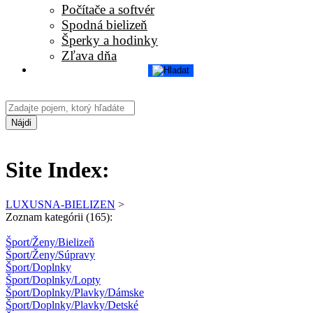
Počítače a softvér
Spodná bielizeň
Šperky a hodinky
Zľava dňa
Nájdi
Site Index:
LUXUSNA-BIELIZEN
>
Zoznam kategórii (165):
Šport/Ženy/Bielizeň
Šport/Ženy/Súpravy
Šport/Doplnky
Šport/Doplnky/Lopty
Šport/Doplnky/Plavky/Dámske
Šport/Doplnky/Plavky/Detské