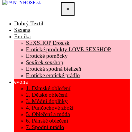
=
Dobrý Textil
Saxana
Erotika
SEXSHOP Eros.sk
Erotické produkty LOVE SEXSHOP
Erotické pomôcky
Sexíček sexshop
Erotická spodná bielizeň
Eroticke erotické prádlo
evona
1. Dámské oblečení
2. Dětské oblečení
3. Módní doplňky
4. Punčochové zboží
5. Oblečení a móda
6. Pánské oblečení
7. Spodní prádlo