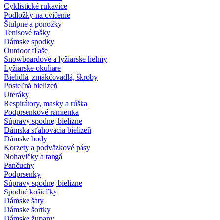
Cyklistické rukavice
Podložky na cvičenie
Štulpne a ponožky
Tenisové tašky
Dámske spodky
Outdoor fľaše
Snowboardové a lyžiarske helmy
Lyžiarske okuliare
Bielidlá, zmäkčovadlá, škroby
Posteľná bielizeň
Uteráky
Respirátory, masky a rúška
Podprsenkové ramienka
Súpravy spodnej bielizne
Dámska sťahovacia bielizeň
Dámske body
Korzety a podväzkové pásy
Nohavičky a tangá
Pančuchy
Podprsenky
Súpravy spodnej bielizne
Spodné košieľky
Dámske šaty
Dámske šortky
Dámske župany