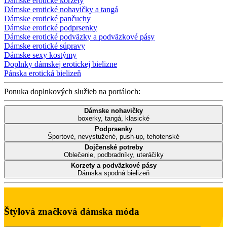
Dámske erotické korzety
Dámske erotické nohavičky a tangá
Dámske erotické pančuchy
Dámske erotické podprsenky
Dámske erotické podväzky a podväzkové pásy
Dámske erotické súpravy
Dámske sexy kostýmy
Doplnky dámskej erotickej bielizne
Pánska erotická bielizeň
Ponuka doplnkových služieb na portáloch:
Dámske nohavičky
boxerky, tangá, klasické
Podprsenky
Športové, nevystužené, push-up, tehotenské
Dojčenské potreby
Oblečenie, podbradníky, uteráčiky
Korzety a podväzkové pásy
Dámska spodná bielizeň
Štýlová značková dámska móda