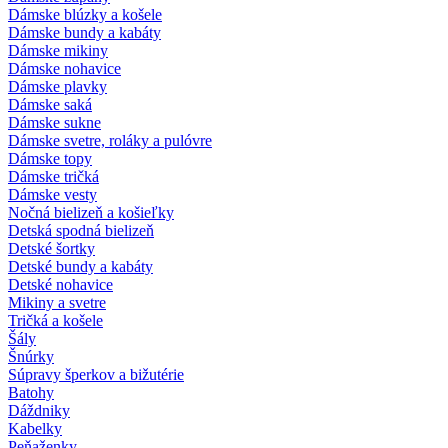
Dámske blúzky a košele
Dámske bundy a kabáty
Dámske mikiny
Dámske nohavice
Dámske plavky
Dámske saká
Dámske sukne
Dámske svetre, roláky a pulóvre
Dámske topy
Dámske tričká
Dámske vesty
Nočná bielizeň a košieľky
Detská spodná bielizeň
Detské šortky
Detské bundy a kabáty
Detské nohavice
Mikiny a svetre
Tričká a košele
Šály
Šnúrky
Súpravy šperkov a bižutérie
Batohy
Dáždniky
Kabelky
Peňaženky