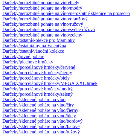
Darčeky/nerozbitné poháre na víno/biely
Darčeky/nerozbitné poháre na víno/modrý
Darčeky/nerozbitné poháre na víno/nerozbitné sklenice na prosecco
Darčeky/nerozbitné poháre na víno/oranžový
Darčeky/nerozbitné poháre na víno/ružový
Darčeky/nerozbitné poháre na víno/světle růžová
Darčeky/nerozbitné poháre na víno/zelený
Darčeky/ostatní/kolekce pro Maminky
Darčeky/ostatní/tipy na Valentýna
Darčeky/ostatní/vánoční kolekce
Darčeky/pivné poháre
Darčeky/plechové hrnčeky
Darčeky/porcelánové hrnčeky/červené
Darčeky/porcelánové hrnčeky/čierny
Darčeky/porcelánové hrnčeky/biely
Darčeky/porcelánové hrnčeky/MEGA XXL hrnek
Darčeky/porcelánové hrnčeky/modrý
Darčeky/porcelánové hrnčeky/zelený
Darčeky/sklenené poháre na víno
Darčeky/sklenené poháre na víno/číry
Darčeky/sklenené poháre na víno/čierny
Darčeky/sklenené poháre na víno/biely
Darčeky/sklenené poháre na víno/bordový
Darčeky/sklenené poháre na víno/fialové
Darčeky/sklenené poháre na víno/ružový