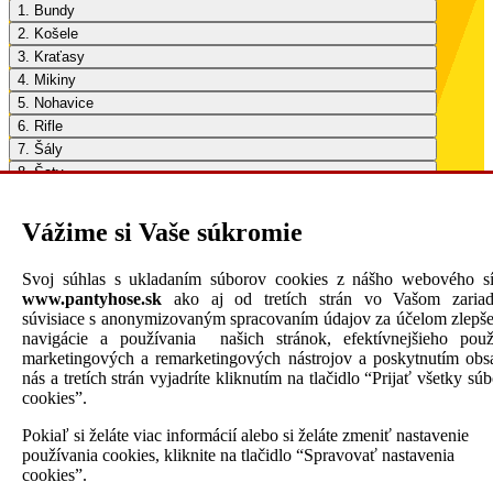
1. Bundy
2. Košele
3. Kraťasy
4. Mikiny
5. Nohavice
6. Rifle
7. Šály
8. Šaty
9. Spodné prádlo
10. Sukne
Vážime si Vaše súkromie
11. Svetre
12. Tepláky
Svoj súhlas s ukladaním súborov cookies z nášho webového sí
13. Tričká
www.pantyhose.sk
ako aj od tretích strán vo Vašom zariad
14. Dámska obuv
súvisiace s anonymizovaným spracovaním údajov za účelom zlepše
15. Bundy
navigácie a používania našich stránok, efektívnejšieho použi
marketingových a remarketingových nástrojov a poskytnutím obs
16. Košele
nás a tretích strán vyjadríte kliknutím na tlačidlo “Prijať všetky sú
17. Mikiny
cookies”.
18. Tričká
Pokiaľ si želáte viac informácií alebo si želáte zmeniť nastavenie
používania cookies, kliknite na tlačidlo “Spravovať nastavenia
cookies”.