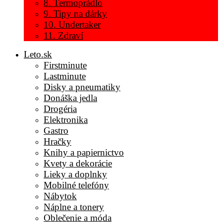
8. Termoprádlo
9. Tipy na dárky
10. Undertaker
11. Zdraví
Leto.sk
Firstminute
Lastminute
Disky a pneumatiky
Donáška jedla
Drogéria
Elektronika
Gastro
Hračky
Knihy a papiernictvo
Kvety a dekorácie
Lieky a doplnky
Mobilné telefóny
Nábytok
Náplne a tonery
Oblečenie a móda